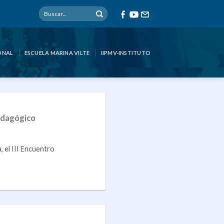
ONAL
ESCUELA MARINA VILTE
IIPMV-INSTITUTO
edagógico
, el III Encuentro