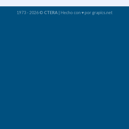
1973 - 2026 ©
CTERA
| Hecho con ♥ por grapics.net