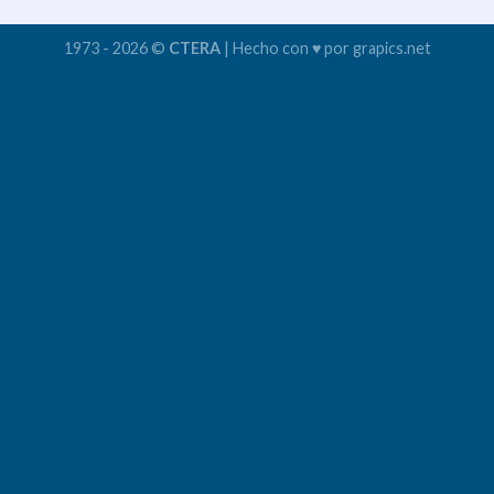
1973 - 2026 ©
CTERA
| Hecho con ♥ por grapics.net