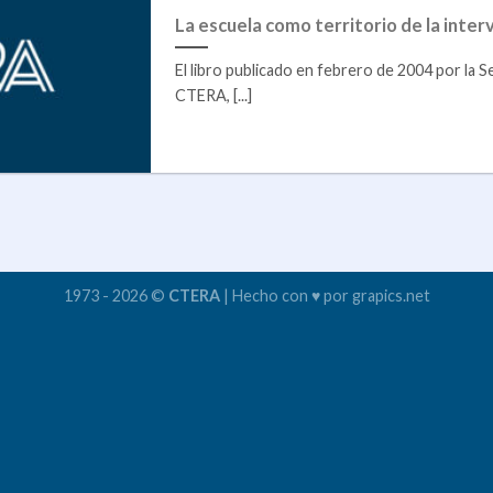
La escuela como territorio de la inter
El libro publicado en febrero de 2004 por la S
CTERA, [...]
1973 - 2026 ©
CTERA
| Hecho con ♥ por grapics.net