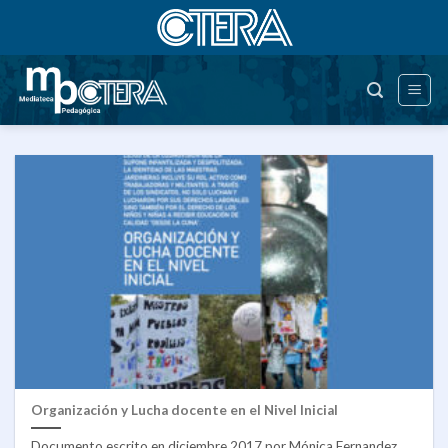
Saltar
al
contenido
Organización y Lucha docente en el Nivel Inicial
Documento escrito en diciembre 2017 por Mónica Fernandez