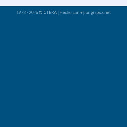
1973 - 2026 ©
CTERA
| Hecho con ♥ por grapics.net