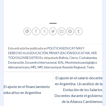
Esta entrada fue publicada en
POLÍTICAS EDUCATIVAS Y
DERECHO A LA EDUCACIÓN
,
PRIVATIZACIÓN EDUCATIVA
,
VER
TODOS LOS REGISTROS
y etiquetada
Bolivia
,
Cierre
,
Cochabamba
,
Declaración
,
Encuentro internacional
,
IEAL
,
Movimiento pedagógico
latinoamericano
,
MPL
,
MPL Internacional
,
Reunión Regional
,
Texto
.
El ajuste en el salario docente
en Argentina. Un análisis de la
El ajuste en el financiamiento
Evolución de los Salarios
educativo en Argentina
Docentes durante el gobierno
de la Alianza Cambiemos