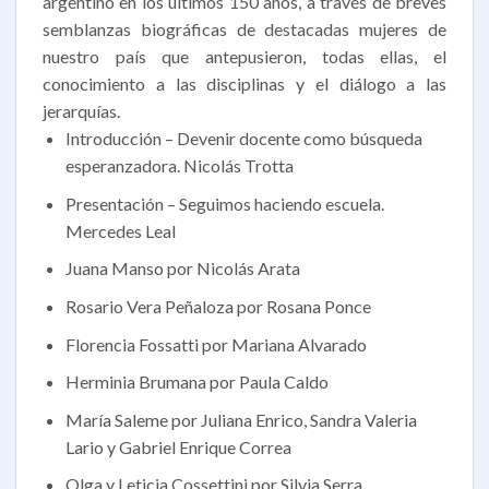
argentino en los últimos 150 años, a través de breves
semblanzas biográficas de destacadas mujeres de
nuestro país que antepusieron, todas ellas, el
conocimiento a las disciplinas y el diálogo a las
jerarquías.
Introducción – Devenir docente como búsqueda
esperanzadora. Nicolás Trotta
Presentación – Seguimos haciendo escuela.
Mercedes Leal
Juana Manso por Nicolás Arata
Rosario Vera Peñaloza por Rosana Ponce
Florencia Fossatti por Mariana Alvarado
Herminia Brumana por Paula Caldo
María Saleme por Juliana Enrico, Sandra Valeria
Lario y Gabriel Enrique Correa
Olga y Leticia Cossettini por Silvia Serra