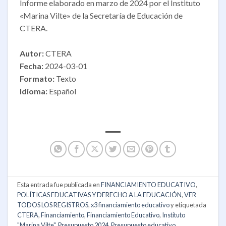
Informe elaborado en marzo de 2024 por el Instituto
«Marina Vilte» de la Secretaría de Educación de
CTERA.
Autor:
CTERA
Fecha:
2024-03-01
Formato:
Texto
Idioma:
Español
Esta entrada fue publicada en
FINANCIAMIENTO EDUCATIVO
,
POLÍTICAS EDUCATIVAS Y DERECHO A LA EDUCACIÓN
,
VER
TODOS LOS REGISTROS
,
x3 financiamiento educativo
y etiquetada
CTERA
,
Financiamiento
,
Financiamiento Educativo
,
Instituto
"Marina Vilte"
,
Presupuesto 2024
,
Presupuesto educativo
.