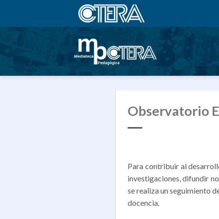
Saltar
al
contenido
Observatorio 
Para contribuir al desarro
investigaciones, difundir n
se realiza un seguimiento d
docencia.