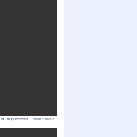
ted using FlowPaper Flipbook Maker ↗