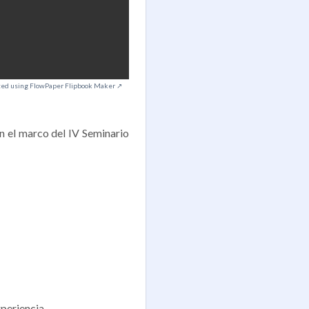
ted using FlowPaper Flipbook Maker ↗
 el marco del IV Seminario
periencia