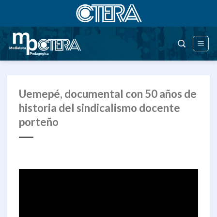
Saltar
al
contenido
Uemepé, documental con 50 años de
historia del sindicalismo docente
porteño