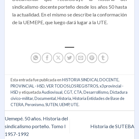
sindicalismo docente porteño desde los años 50 hasta
la actualidad. En el mismo se describe la conformación
de la UEMEPE, que luego dará lugar a la UTE.
Esta entrada fue publicada en
HISTORIA SINDICAL DOCENTE
,
PROVINCIAL - HSD
,
VER TODOS LOS REGISTROS
,
x3 provincial -
HSD
y etiquetada
Audiovisual
,
CGT
,
CTA
,
Desarrollismo
,
Dictadura
cívico-militar
,
Documental
,
Historia
,
Historia Entidades de Base de
CTERA
,
Peronismo
,
SUTEN
,
UEMP
,
UTE
.
Uemepé. 50 años. Historia del
sindicalismo porteño. Tomo I
Historia de SUTEBA
1957-1992