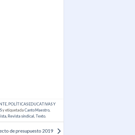
NTE
,
POLÍTICAS EDUCATIVAS Y
S
y etiquetada
Canto Maestro
,
ista
,
Revista sindical
,
Texto
.
yecto de presupuesto 2019