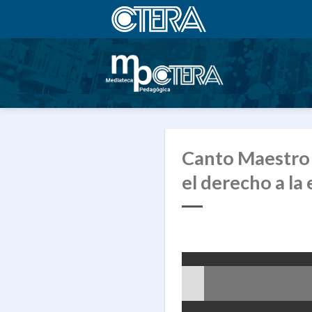
Saltar
al
contenido
Canto Maestro 
el derecho a la