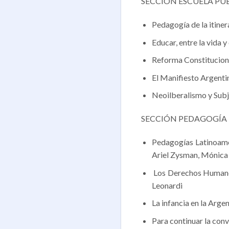
SECCIÓN ESCUELA PÚ
Pedagogía de la itine
Educar, entre la vida y
Reforma Constituciona
El Manifiesto Argentin
Neoilberalismo y Subj
SECCIÓN PEDAGOGÍA
Pedagogías Latinoamer
Ariel Zysman, Mónica
Los Derechos Humanos 
Leonardi
La infancia en la Arge
Para continuar la conv