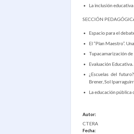
La inclusión educativa
SECCIÓN PEDAGÓGICA
Espacio para el deba
El “Plan Maestro”. Un
Tupacamarización de 
Evaluación Educativa. 
¿Escuelas del futuro
Brener, Sol Iparraguirr
La educación pública c
Autor:
CTERA
Fecha: