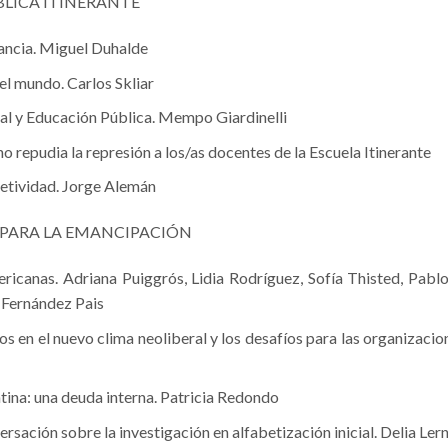
BLICA ITINERANTE
rancia. Miguel Duhalde
 el mundo. Carlos Skliar
l y Educación Pública. Mempo Giardinelli
o repudia la represión a los/as docentes de la Escuela Itinerante
etividad. Jorge Alemán
 PARA LA EMANCIPACIÓN
icanas. Adriana Puiggrós, Lidia Rodríguez, Sofía Thisted, Pabl
 Fernández Pais
en el nuevo clima neoliberal y los desafíos para las organizacion
ntina: una deuda interna. Patricia Redondo
ersación sobre la investigación en alfabetización inicial. Delia Ler