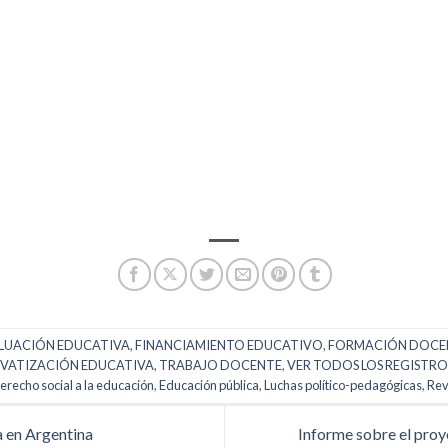
LUACIÓN EDUCATIVA
,
FINANCIAMIENTO EDUCATIVO
,
FORMACIÓN DOCE
IVATIZACIÓN EDUCATIVA
,
TRABAJO DOCENTE
,
VER TODOS LOS REGISTRO
erecho social a la educación
,
Educación pública
,
Luchas político-pedagógicas
,
Rev
a en Argentina
Informe sobre el pro