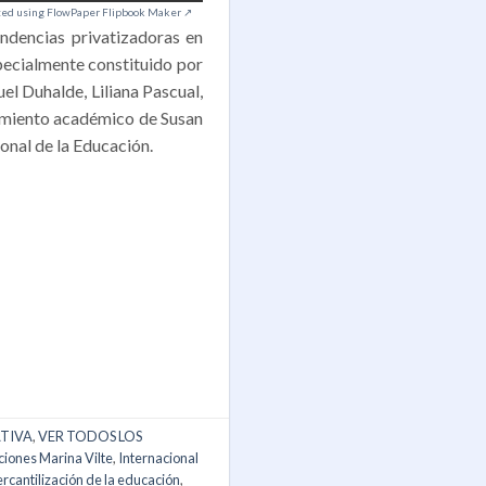
ted using FlowPaper Flipbook Maker ↗
endencias privatizadoras en
specialmente constituido por
el Duhalde, Liliana Pascual,
ramiento académico de Susan
onal de la Educación.
ATIVA
,
VER TODOS LOS
aciones Marina Vilte
,
Internacional
rcantilización de la educación
,