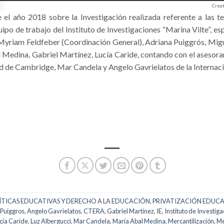
Crea
el año 2018 sobre la Investigación realizada referente a las t
ipo de trabajo del Instituto de Investigaciones “Marina Vilte”, e
 Myriam Feldfeber (Coordinación General), Adriana Puiggrós, Migu
 Medina, Gabriel Martínez, Lucía Caride, contando con el aseso
d de Cambridge, Mar Candela y Angelo Gavrielatos de la Internaci
ÍTICAS EDUCATIVAS Y DERECHO A LA EDUCACIÓN
,
PRIVATIZACIÓN EDUC
 Puiggros
,
Angelo Gavrielatos
,
CTERA
,
Gabriel Martínez
,
IE
,
Instituto de Investig
cía Caride
,
Luz Albergucci
,
Mar Candela
,
María Abal Medina
,
Mercantilización
,
Me