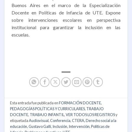
Buenos Aires en el marco de la Especialización
Docente en Políticas de Infancia de UTE. Expone
sobre intervenciones escolares en perspectiva
institucional para garantizar la inclusión en las
escuelas.
Esta entrada fue publicada en
FORMACIÓN DOCENTE
,
PEDAGOGÍAS POLÍTICAS Y CURRICULARES
,
TRABAJO
DOCENTE
,
TRABAJO INFANTIL
,
VER TODOS LOS REGISTROS
y
etiquetada
Audiovisual
,
Conferencia
,
CTERA
,
Derecho social a la
educación
,
Gustavo Galli
,
Inclusión
,
Intervención
,
Políticas de