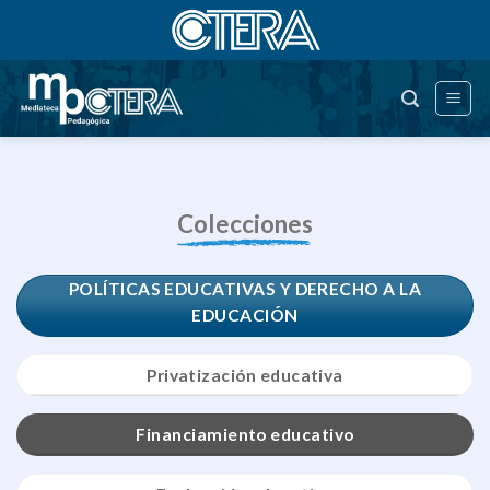
Saltar
al
contenido
Colecciones
POLÍTICAS EDUCATIVAS Y DERECHO A LA
EDUCACIÓN
Privatización educativa
Financiamiento educativo